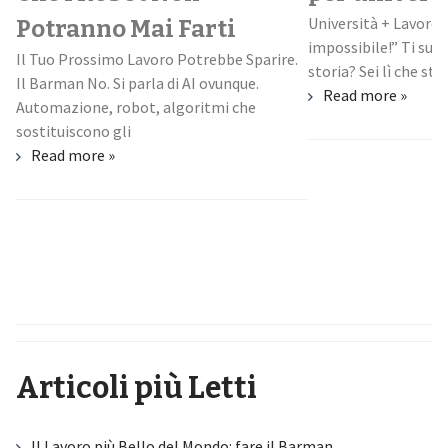
Università + Lavoro:
Potranno Mai Farti
impossibile!” Ti suo
Il Tuo Prossimo Lavoro Potrebbe Sparire.
storia? Sei lì che stud
Il Barman No. Si parla di AI ovunque.
Read more »
Automazione, robot, algoritmi che
sostituiscono gli
Read more »
Articoli più Letti
Il Lavoro più Bello del Mondo: fare il Barman