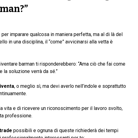
rman?”
er imparare qualcosa in maniera perfetta, ma al di là del
o in una disciplina, il “come” avvicinarsi alla vetta è
diventare barman ti risponderebbero: “Ama ciò che fai come
 e la soluzione verrà da sé.”
iventa
, o meglio sì, ma devi averlo nell’indole e soprattutto
continuamente.
a vita e di ricevere un riconoscimento per il lavoro svolto,
sta professione.
trade
possibili e ognuna di queste richiederà dei tempi
ti professionalmente interessanti per te: