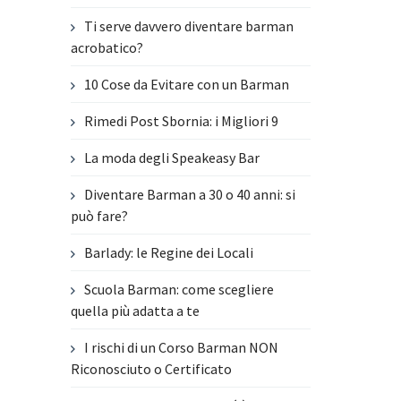
Ti serve davvero diventare barman
acrobatico?
10 Cose da Evitare con un Barman
Rimedi Post Sbornia: i Migliori 9
La moda degli Speakeasy Bar
Diventare Barman a 30 o 40 anni: si
può fare?
Barlady: le Regine dei Locali
Scuola Barman: come scegliere
quella più adatta a te
I rischi di un Corso Barman NON
Riconosciuto o Certificato