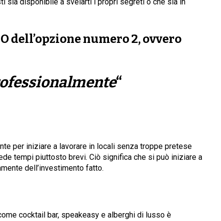
sia disponibile a svelarti i propri segreti o che sia in
RO
dell’opzione numero
2
, ovvero
rofessionalmente
“
te per iniziare a lavorare in locali senza troppe pretese
e tempi piuttosto brevi. Ciò significa che si può iniziare a
amente dell’investimento fatto.
o come cocktail bar, speakeasy e alberghi di lusso è