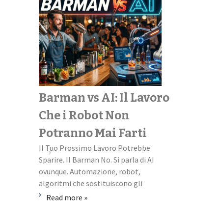
Barman vs AI: Il Lavoro
Scopri il
Che i Robot Non
perfetto
Potranno Mai Farti
universi
Il Tuo Prossimo Lavoro Potrebbe
Università + L
Sparire. Il Barman No. Si parla di AI
missione impos
ovunque. Automazione, robot,
familiare quest
algoritmi che sostituiscono gli
ti scapicolli co
Read more »
Read more »