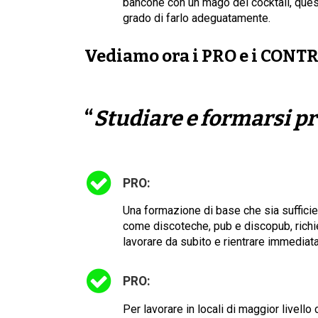
bancone con un mago dei cocktail, questi 
grado di farlo adeguatamente.
Vediamo ora i
PRO
e i
CONT
“
Studiare e formarsi p
PRO:
Una formazione di base che sia sufficien
come discoteche, pub e discopub, richied
lavorare da subito e rientrare immediat
PRO:
Per lavorare in locali di maggior livell