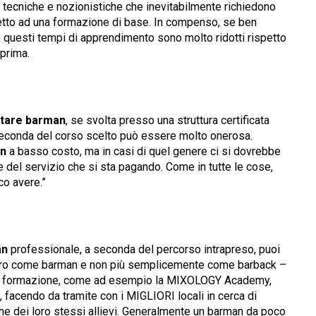
tecniche e nozionistiche che inevitabilmente richiedono
spetto ad una formazione di base. In compenso, se ben
, questi tempi di apprendimento sono molto ridotti rispetto
 prima.
ntare barman
, se svolta presso una struttura certificata
 seconda del corso scelto può essere molto onerosa.
an
a basso costo, ma in casi di quel genere ci si dovrebbe
e del servizio che si sta pagando. Come in tutte le cose,
co avere.”
an
professionale, a seconda del percorso intrapreso, puoi
voro come barman e non più semplicemente come barback –
ri di formazione, come ad esempio la MIXOLOGY Academy,
, facendo da tramite con i MIGLIORI locali in cerca di
ione dei loro stessi allievi. Generalmente un barman da poco