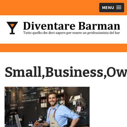
MENU
Small,Business,Ow