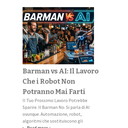
Barman vs AI: Il Lavoro
Scopri il
Che i Robot Non
perfetto
Potranno Mai Farti
universi
Il Tuo Prossimo Lavoro Potrebbe
Università + L
Sparire. Il Barman No. Si parla di AI
missione impos
ovunque. Automazione, robot,
familiare quest
algoritmi che sostituiscono gli
ti scapicolli co
Read more »
Read more »