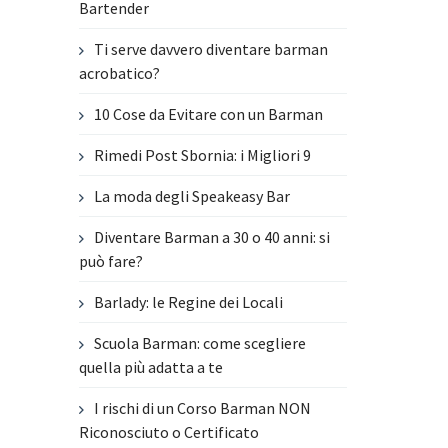
Bartender
Ti serve davvero diventare barman
acrobatico?
10 Cose da Evitare con un Barman
Rimedi Post Sbornia: i Migliori 9
La moda degli Speakeasy Bar
Diventare Barman a 30 o 40 anni: si
può fare?
Barlady: le Regine dei Locali
Scuola Barman: come scegliere
quella più adatta a te
I rischi di un Corso Barman NON
Riconosciuto o Certificato