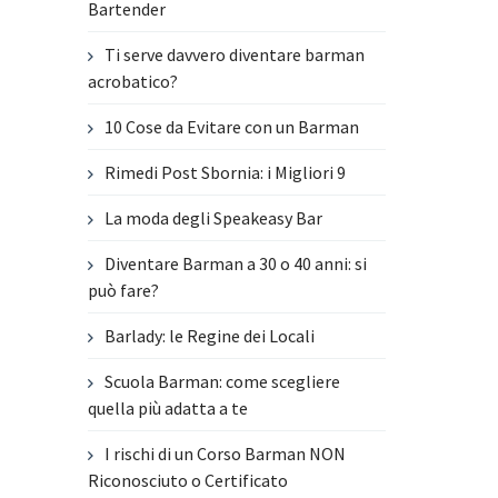
Bartender
Ti serve davvero diventare barman
acrobatico?
10 Cose da Evitare con un Barman
Rimedi Post Sbornia: i Migliori 9
La moda degli Speakeasy Bar
Diventare Barman a 30 o 40 anni: si
può fare?
Barlady: le Regine dei Locali
Scuola Barman: come scegliere
quella più adatta a te
I rischi di un Corso Barman NON
Riconosciuto o Certificato