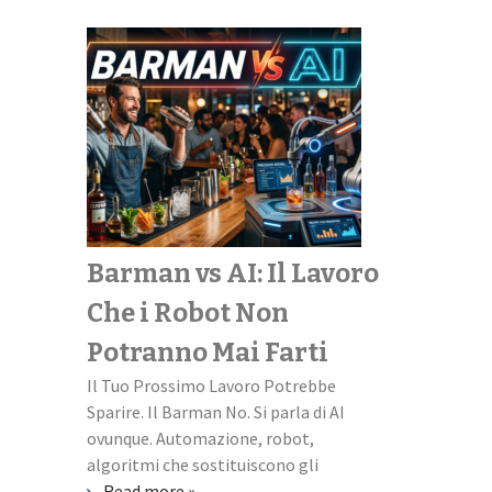
Barman vs AI: Il Lavoro
Scopri il
Che i Robot Non
perfetto
Potranno Mai Farti
universi
Il Tuo Prossimo Lavoro Potrebbe
Università + L
Sparire. Il Barman No. Si parla di AI
missione impos
ovunque. Automazione, robot,
familiare quest
algoritmi che sostituiscono gli
ti scapicolli co
Read more »
Read more »