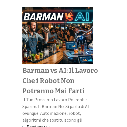
Barman vs AI: Il Lavoro
Scopri il
Che i Robot Non
perfetto
Potranno Mai Farti
universi
Il Tuo Prossimo Lavoro Potrebbe
Università + L
Sparire. Il Barman No. Si parla di AI
missione impos
ovunque. Automazione, robot,
familiare quest
algoritmi che sostituiscono gli
ti scapicolli co
Read more »
Read more »