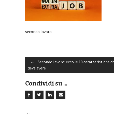
secondo lavoro
Post
←
Secondo lavoro: ecco le 10 caratteristiche c
deve avere
navigation
Condividi su ...