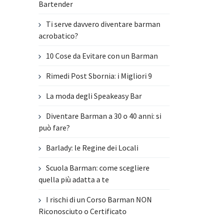
Bartender
Ti serve davvero diventare barman
acrobatico?
10 Cose da Evitare con un Barman
Rimedi Post Sbornia: i Migliori 9
La moda degli Speakeasy Bar
Diventare Barman a 30 o 40 anni: si
può fare?
Barlady: le Regine dei Locali
Scuola Barman: come scegliere
quella più adatta a te
I rischi di un Corso Barman NON
Riconosciuto o Certificato