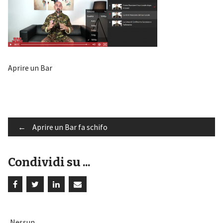
Aprire un Bar
Post
←
Aprire un Bar fa schifo
Condividi su ...
navigation
Nessun