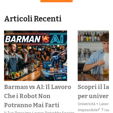
Articoli Recenti
Scopri il lavoro perfetto
Speed Worki
per universitari
perché può 
Università + Lavoro: “nooo, è una missione
facile il tuo
impossibile!” Ti suona familiare questa
.