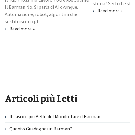
bartender
storia? Sei lì che studi, ti scapicolli con
Read more »
È sabato sera. Sei d
circa le 23:30 quand
assetate si avvicina
Read more »
Articoli più Letti
Il Lavoro più Bello del Mondo: fare il Barman
Quanto Guadagna un Barman?