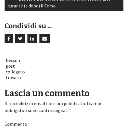
Post
durante (e dopo) il Corso
navigation
Condividi su ...
Nessun
post
collegato
trovato
Lascia un commento
Il tuo indirizzo email non sarà pubblicato.
I campi
obbligatori sono contrassegnati
*
Commento
*