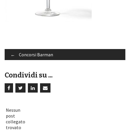
Post
←
Concorsi Barman
Condividi su ...
navigation
Nessun
post
collegato
trovato