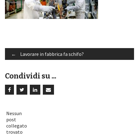
Post
←
Lavorare in fabbrica fa schifo?
Condividi su ...
navigation
Nessun
post
collegato
trovato