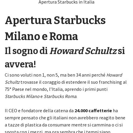
Apertura Starbucks in Italia
Apertura Starbucks
Milano e Roma
Il sogno di
Howard Schultz
si
avvera!
Ci sono voluti non 1, non 5, ma ben 34 anni perché
Howard
Schultz
trovasse il coraggio di estendere il suo franchising al
75° Paese nel mondo, l’Italia, aprendo i primi punti
Starbucks Milano
e
Starbucks Roma
.
Il CEO e fondatore della catena da
24.000 caffetterie
ha
sempre pensato che gli italiani non avrebbero reagito bene
a tazze di plastica da consumare mentre si cammina o ci si
sposta con i mezzi, ma ora sembra che i tempi siano