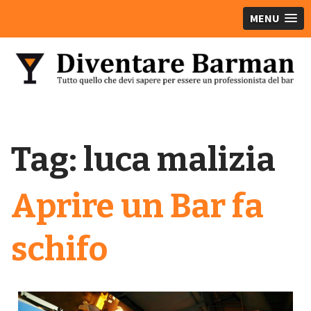
MENU
Tag:
luca malizia
Aprire un Bar fa
schifo