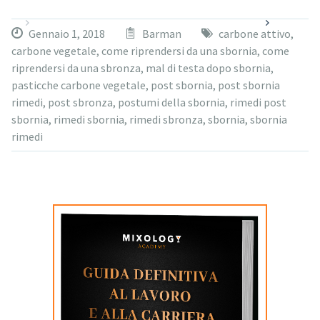
Gennaio 1, 2018
Barman
carbone attivo
,
carbone vegetale
,
come riprendersi da una sbornia
,
come
riprendersi da una sbronza
,
mal di testa dopo sbornia
,
pasticche carbone vegetale
,
post sbornia
,
post sbornia
rimedi
,
post sbronza
,
postumi della sbornia
,
rimedi post
sbornia
,
rimedi sbornia
,
rimedi sbronza
,
sbornia
,
sbornia
rimedi