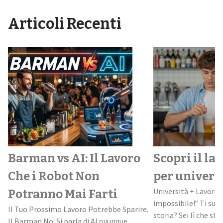
Articoli Recenti
Barman vs AI: Il Lavoro
Scopri il la
Che i Robot Non
per univers
Università + Lavoro:
Potranno Mai Farti
impossibile!” Ti suo
Il Tuo Prossimo Lavoro Potrebbe Sparire.
storia? Sei lì che stud
Il Barman No. Si parla di AI ovunque.