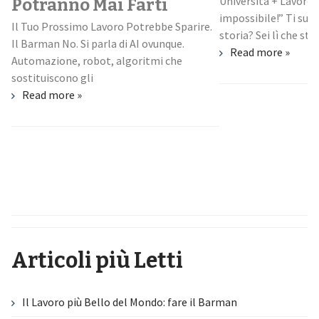
Università + Lavoro: “nooo, è una missione
facile il tuo
impossibile!” Ti suona familiare questa
.
bartender
storia? Sei lì che studi, ti scapicolli con
Read more »
È sabato sera. Sei d
circa le 23:30 quand
assetate si avvicina
Read more »
Articoli più Letti
Il Lavoro più Bello del Mondo: fare il Barman