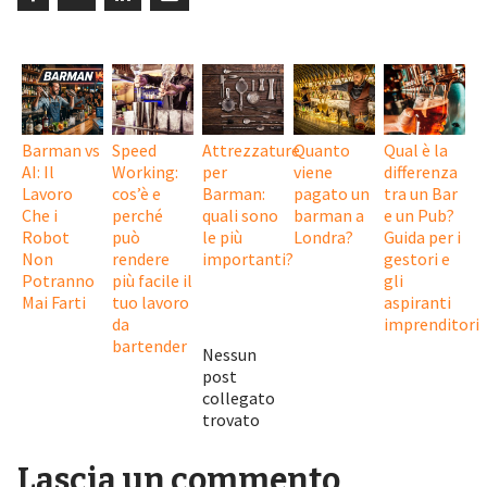
Barman vs
Speed
Attrezzature
Quanto
Qual è la
AI: Il
Working:
per
viene
differenza
Lavoro
cos’è e
Barman:
pagato un
tra un Bar
Che i
perché
quali sono
barman a
e un Pub?
Robot
può
le più
Londra?
Guida per i
Non
rendere
importanti?
gestori e
Potranno
più facile il
gli
Mai Farti
tuo lavoro
aspiranti
da
imprenditori
bartender
Nessun
post
collegato
trovato
Lascia un commento