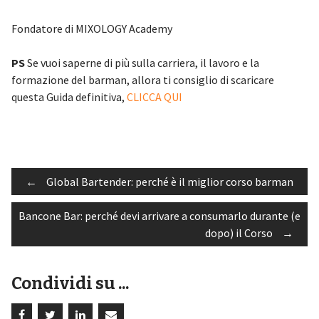
Fondatore di MIXOLOGY Academy
PS
Se vuoi saperne di più sulla carriera, il lavoro e la
formazione del barman, allora ti consiglio di scaricare
questa Guida definitiva,
CLICCA QUI
Post
←
Global Bartender: perché è il miglior corso barman
Bancone Bar: perché devi arrivare a consumarlo durante (e
navigation
dopo) il Corso
→
Condividi su ...