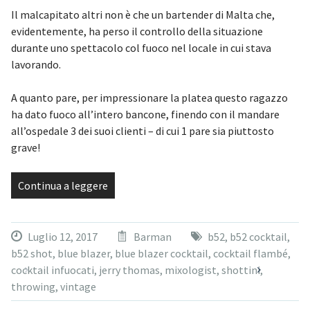
Il malcapitato altri non è che un bartender di Malta che,
evidentemente, ha perso il controllo della situazione
durante uno spettacolo col fuoco nel locale in cui stava
lavorando.
A quanto pare, per impressionare la platea questo ragazzo
ha dato fuoco all’intero bancone, finendo con il mandare
all’ospedale 3 dei suoi clienti – di cui 1 pare sia piuttosto
grave!
Continua a leggere
Luglio 12, 2017
Barman
b52
,
b52 cocktail
,
b52 shot
,
blue blazer
,
blue blazer cocktail
,
cocktail flambé
,
cocktail infuocati
,
jerry thomas
,
mixologist
,
shottini
,
throwing
,
vintage