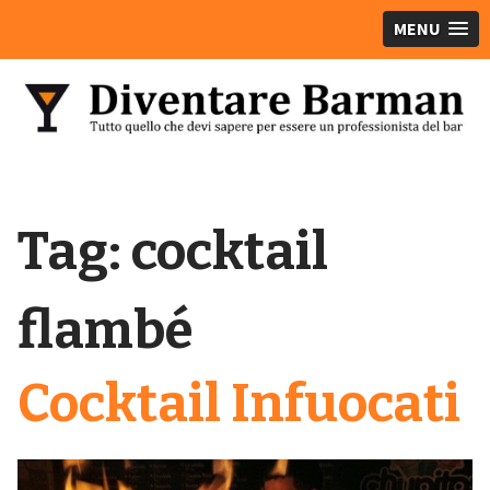
MENU
Tag:
cocktail
flambé
Cocktail Infuocati