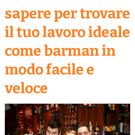
sapere per trovare
il tuo lavoro ideale
come barman in
modo facile e
veloce