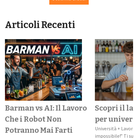
Articoli Recenti
Barman vs AI: Il Lavoro
Scopri il la
Che i Robot Non
per univers
Università + Lavoro:
Potranno Mai Farti
impossibile!” Ti suo