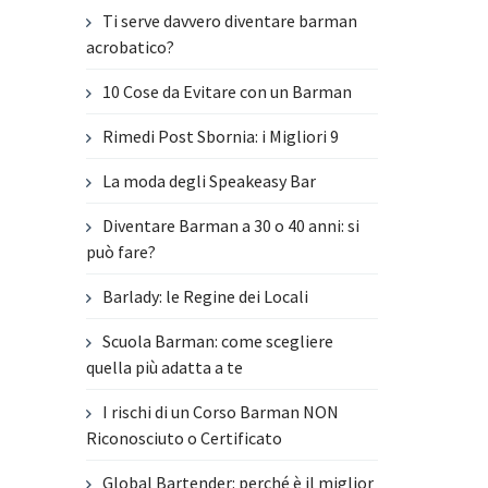
Ti serve davvero diventare barman
acrobatico?
10 Cose da Evitare con un Barman
Rimedi Post Sbornia: i Migliori 9
La moda degli Speakeasy Bar
Diventare Barman a 30 o 40 anni: si
può fare?
Barlady: le Regine dei Locali
Scuola Barman: come scegliere
quella più adatta a te
I rischi di un Corso Barman NON
Riconosciuto o Certificato
Global Bartender: perché è il miglior