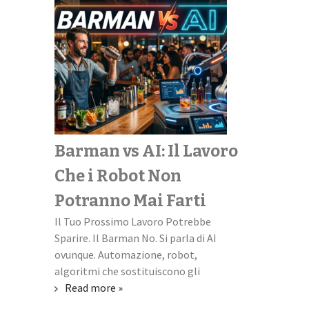
Barman vs AI: Il Lavoro
Scopri il
Che i Robot Non
perfetto
Potranno Mai Farti
universi
Il Tuo Prossimo Lavoro Potrebbe
Università + L
Sparire. Il Barman No. Si parla di AI
missione impos
ovunque. Automazione, robot,
familiare quest
algoritmi che sostituiscono gli
ti scapicolli co
Read more »
Read more »