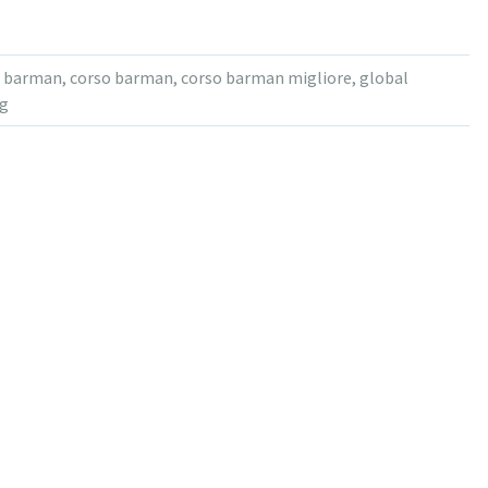
i barman
,
corso barman
,
corso barman migliore
,
global
ng