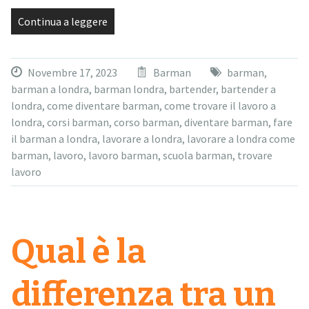
Continua a leggere
Novembre 17, 2023
Barman
barman
,
barman a londra
,
barman londra
,
bartender
,
bartender a
londra
,
come diventare barman
,
come trovare il lavoro a
londra
,
corsi barman
,
corso barman
,
diventare barman
,
fare
il barman a londra
,
lavorare a londra
,
lavorare a londra come
barman
,
lavoro
,
lavoro barman
,
scuola barman
,
trovare
lavoro
Qual è la
differenza tra un