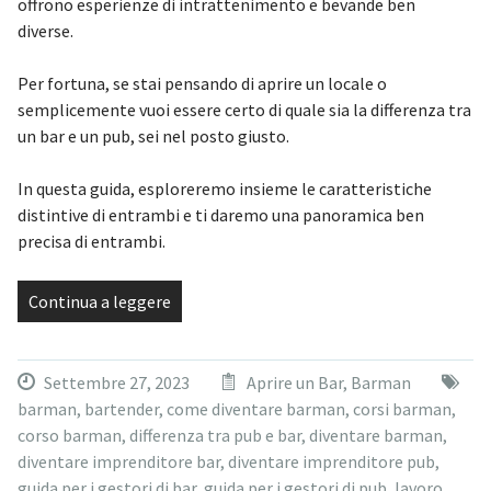
offrono esperienze di intrattenimento e bevande ben
diverse.
Per fortuna, se stai pensando di aprire un locale o
semplicemente vuoi essere certo di quale sia la differenza tra
un bar e un pub, sei nel posto giusto.
In questa guida, esploreremo insieme le caratteristiche
distintive di entrambi e ti daremo una panoramica ben
precisa di entrambi.
Continua a leggere
Settembre 27, 2023
Aprire un Bar
,
Barman
barman
,
bartender
,
come diventare barman
,
corsi barman
,
corso barman
,
differenza tra pub e bar
,
diventare barman
,
diventare imprenditore bar
,
diventare imprenditore pub
,
guida per i gestori di bar
,
guida per i gestori di pub
,
lavoro
,