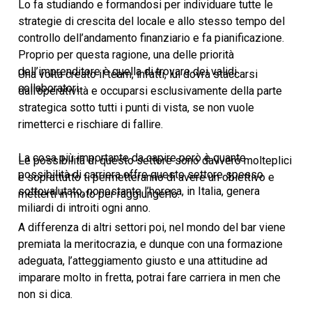
Lo fa studiando e formandosi per individuare tutte le
strategie di crescita del locale e allo stesso tempo del
controllo dell’andamento finanziario e fa pianificazione.
Proprio per questa ragione, una delle priorità
dell’imprenditore è quella di trovare dei validi
Una volta creato il team, infatti, lui dovrà staccarsi
collaboratori.
dall’operatività e occuparsi esclusivamente della parte
strategica sotto tutti i punti di vista, se non vuole
rimetterci e rischiare di fallire.
La cosa più importante da capire però è quante
Le possibilità di questo settore sono davvero molteplici
possibilità di carriera offre questo settore spesso
e soprattutto ti permetteranno di avere un obiettivo e
sottovalutato, nonostante l’horeca, in Italia, genera
metterti in moto per raggiungerlo.
miliardi di introiti ogni anno.
A differenza di altri settori poi, nel mondo del bar viene
premiata la meritocrazia, e dunque con una formazione
adeguata, l’atteggiamento giusto e una attitudine ad
imparare molto in fretta, potrai fare carriera in men che
non si dica.