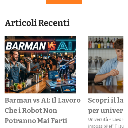
Articoli Recenti
Barman vs AI: Il Lavoro
Scopri il la
Che i Robot Non
per univers
Università + Lavoro:
Potranno Mai Farti
impossibile!” Ti suo