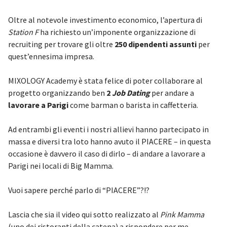
Oltre al notevole investimento economico, l’apertura di
Station F
ha richiesto un’imponente organizzazione di
recruiting per trovare gli oltre
250 dipendenti assunti
per
quest’ennesima impresa.
MIXOLOGY Academy è stata felice di poter collaborare al
progetto organizzando ben
2
Job Dating
per andare a
lavorare a Parigi
come barman o barista in caffetteria.
Ad entrambi gli eventi i nostri allievi hanno partecipato in
massa e diversi tra loto hanno avuto il PIACERE – in questa
occasione è davvero il caso di dirlo – di andare a lavorare a
Parigi nei locali di Big Mamma.
Vuoi sapere perché parlo di “PIACERE”?!?
Lascia che sia il video qui sotto realizzato al
Pink Mamma
(uno dei ristoranti della catena) a rispondere per me.