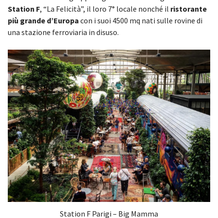
Station F
, “La Felicità”, il loro 7° locale nonché il
ristorante
più grande d’Europa
con i suoi 4500 mq nati sulle rovine di
una stazione ferroviaria in disuso.
Station F Parigi – Big Mamma