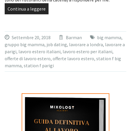
Continua a leggere
Settembre 20, 2018
Barman
big mamma
,
gruppo big mamma
,
job dating
,
lavorare a londra
,
lavorare a
parigi
,
lavoro estero italiani
,
lavoro estero per italiani
,
offerte di lavoro estero
,
offerte lavoro estero
,
station f big
mamma
,
station f parigi