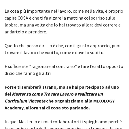
La cosa più importante nel lavoro, come nella vita, è proprio
capire COSA è che ti fa alzare la mattina col sorriso sulle
labbra, ma una volta che lo hai trovato allora devi correre e
andartelo a prendere.
Quello che posso dirti io è che, con il giusto approccio, puoi
trovare il lavoro che vuoi tu, come e dove lo vuoi tu.
È sufficiente “ragionare al contrario” e fare l’esatto opposto
di ciò che fanno gli altri.
Forse ti sembrerà strano, ma se hai partecipato ad uno
dei
Master su come Trovare Lavoro e realizzare un
Curriculum Vincente
che organizziamo alla MIXOLOGY
Academy, allora sai di cosa sto parlando.
In quel Master io e i miei collaboratori ti spieghiamo perché
la maggior parte delle persone non riesce a trovare il lavoro