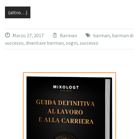
(altro…)
Marzo 27, 2017
Barman
barman
,
barman di
successo
,
diventare barman
,
sogni
,
successo