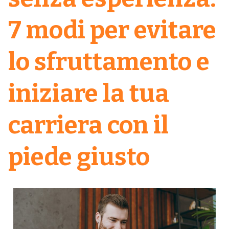
7 modi per evitare
lo sfruttamento e
iniziare la tua
carriera con il
piede giusto