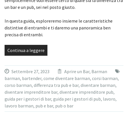
semplicemente vuoi essere certo di quale sia la differenza tra
un bar e un pub, sei nel posto giusto.
In questa guida, esploreremo insieme le caratteristiche
distintive di entrambi e ti daremo una panoramica ben
precisa di entrambi.
Continua a leggere
Settembre 27, 2023
Aprire un Bar
,
Barman
barman
,
bartender
,
come diventare barman
,
corsi barman
,
corso barman
,
differenza tra pub e bar
,
diventare barman
,
diventare imprenditore bar
,
diventare imprenditore pub
,
guida per i gestori di bar
,
guida per i gestori di pub
,
lavoro
,
lavoro barman
,
pub e bar
,
pub o bar