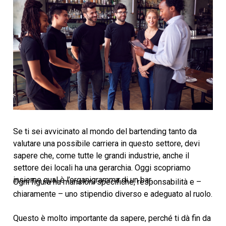
Se ti sei avvicinato al mondo del bartending tanto da
valutare una possibile carriera in questo settore, devi
sapere che, come tutte le grandi industrie, anche il
settore dei locali ha una gerarchia. Oggi scopriamo
insieme qual è l’organigramma di un bar.
Ogni figura ha mansioni specifiche, responsabilità e –
chiaramente – uno stipendio diverso e adeguato al ruolo.
Questo è molto importante da sapere, perché ti dà fin da