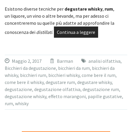
Esistono diverse tecniche per
degustare whisky
,
rum
,
un liquore, un vino o altre bevande, ma per adesso ci
concentreremo su quelle più adatte ad approfondire la
conoscenza dei
distillati
.
Continua a leggere
Maggio 2, 2017
Barman
analisi olfattiva
,
Bicchieri da degustazione
,
bicchieri da rum
,
bicchieri da
whisky
,
bicchieri rum
,
bicchieri whisky
,
come bere il rum
,
come bere il whisky
,
degustare rum
,
degustare whisky
,
degustazione
,
degustazione olfattiva
,
degustazione rum
,
degustazione whisky
,
effetto marangoni
,
papille gustative
,
rum
,
whisky