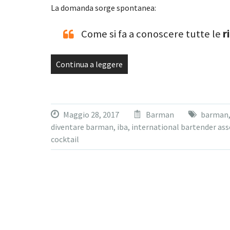
La domanda sorge spontanea:
Come si fa a conoscere tutte le
r
Continua a leggere
Maggio 28, 2017
Barman
barman
diventare barman
,
iba
,
international bartender ass
cocktail