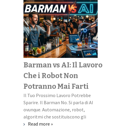
Barman vs AI: Il Lavoro
Scopri il
Che i Robot Non
perfetto
Potranno Mai Farti
universi
Il Tuo Prossimo Lavoro Potrebbe
Università + L
Sparire. Il Barman No. Si parla di AI
missione impos
ovunque. Automazione, robot,
familiare quest
algoritmi che sostituiscono gli
ti scapicolli co
Read more »
Read more »