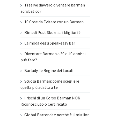
Ti serve davvero diventare barman
acrobatico?
10 Cose da Evitare con un Barman
Rimedi Post Sbornia: i Migliori 9
La moda degli Speakeasy Bar
Diventare Barman a 30 o 40 anni: si
può fare?
Barlady: le Regine dei Locali
Scuola Barman: come scegliere
quella più adatta a te
I rischi di un Corso Barman NON
Riconosciuto o Certificato
Global Bartender: perché è il miglior