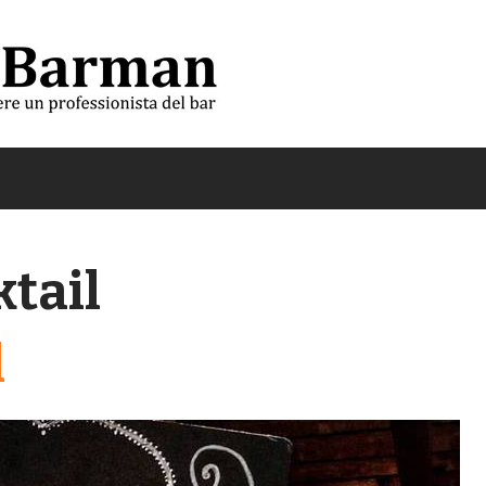
ktail
l