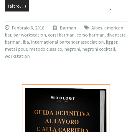
(altro…)
Febbraio 6, 2018
Barman
Aibes
,
american
bar
,
bar workstation
,
corsi barman
,
corso barman
,
diventare
barman
,
iba
,
international bartender association
,
jigger
,
metal pour
,
metodo classico
,
negroni
,
negroni cocktail
,
workstation