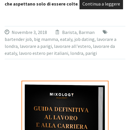
che aspettano solo di essere colte
.
Continua a leggere
Novembre 3, 2018
Barista
,
Barman
bartender job
,
big mamma
,
eataly
,
job dating
,
lavorare a
londra
,
lavorare a parigi
,
lavorare all'estero
,
lavorare da
eataly
,
lavoro estero per italiani
,
londra
,
parigi