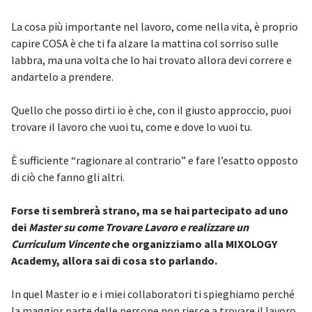
La cosa più importante nel lavoro, come nella vita, è proprio
capire COSA è che ti fa alzare la mattina col sorriso sulle
labbra, ma una volta che lo hai trovato allora devi correre e
andartelo a prendere.
Quello che posso dirti io è che, con il giusto approccio, puoi
trovare il lavoro che vuoi tu, come e dove lo vuoi tu.
È sufficiente “ragionare al contrario” e fare l’esatto opposto
di ciò che fanno gli altri.
Forse ti sembrerà strano, ma se hai partecipato ad uno
dei
Master su come Trovare Lavoro e realizzare un
Curriculum Vincente
che organizziamo alla MIXOLOGY
Academy, allora sai di cosa sto parlando.
In quel Master io e i miei collaboratori ti spieghiamo perché
la maggior parte delle persone non riesce a trovare il lavoro