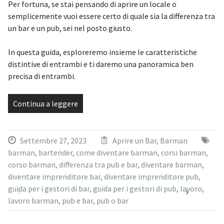
Per fortuna, se stai pensando di aprire un locale o
semplicemente vuoi essere certo di quale sia la differenza tra
un bar e un pub, sei nel posto giusto.
In questa guida, esploreremo insieme le caratteristiche
distintive di entrambi e ti daremo una panoramica ben
precisa di entrambi.
Continua a leggere
Settembre 27, 2023
Aprire un Bar
,
Barman
barman
,
bartender
,
come diventare barman
,
corsi barman
,
corso barman
,
differenza tra pub e bar
,
diventare barman
,
diventare imprenditore bar
,
diventare imprenditore pub
,
guida per i gestori di bar
,
guida per i gestori di pub
,
lavoro
,
lavoro barman
,
pub e bar
,
pub o bar