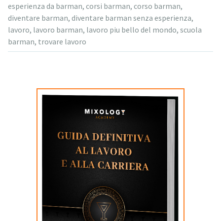
esperienza da barman
,
corsi barman
,
corso barman
,
diventare barman
,
diventare barman senza esperienza
,
lavoro
,
lavoro barman
,
lavoro piu bello del mondo
,
scuola
barman
,
trovare lavoro