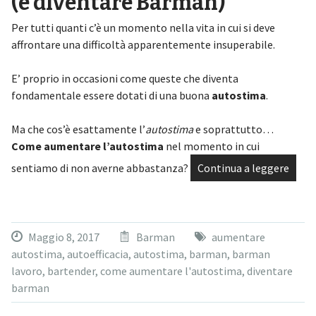
(e diventare Barman)
Per tutti quanti c’è un momento nella vita in cui si deve
affrontare una difficoltà apparentemente insuperabile.
E’ proprio in occasioni come queste che diventa
fondamentale essere dotati di una buona
autostima
.
Ma che cos’è esattamente l’
autostima
e soprattutto…
Come aumentare l’autostima
nel momento in cui
sentiamo di non averne abbastanza?
Continua a leggere
Maggio 8, 2017
Barman
aumentare
autostima
,
autoefficacia
,
autostima
,
barman
,
barman
lavoro
,
bartender
,
come aumentare l'autostima
,
diventare
barman