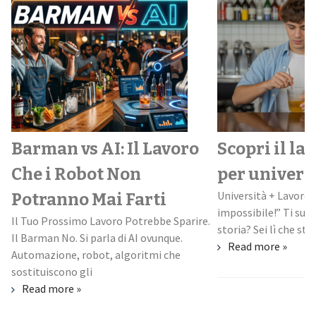
Scopri il lavoro perfetto
Speed Worki
per universitari
perché può 
Università + Lavoro: “nooo, è una missione
facile il tuo
impossibile!” Ti suona familiare questa
.
bartender
storia? Sei lì che studi, ti scapicolli con
Read more »
È sabato sera. Sei d
circa le 23:30 quand
assetate si avvicina
Read more »