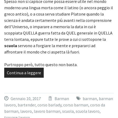
Spesso non si capisce come possa essere utile nel mondo
moderno una lingua morta come il latino (o ancora peggio il
greco antico), o a cosa serva studiare Platone quando la
scienza è andata certamente più avanti nella comprensione
dell’Universo, o imparare a memoria la data in cui è
scoppiata QUELLA guerra fatta da QUEL generale in QUELLA
terra lontana, eppure tutte le prove a cui ci sottopone la
scuola
servono a forgiare la mente e prepararci ad
affrontare il mondo che ci aspetta là fuori.
Purtroppo però, tutto questo non basta.
Continua a leggere
Gennaio 10, 2017
Barman
barman
,
barman
lavoro
,
bartender
,
corso barlady
,
corso barman
,
corso da
barman
,
lavoro
,
lavoro barman
,
scuola
,
scuola lavoro
,
trovare lavoro