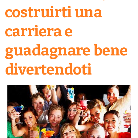
costruirti una
carriera e
guadagnare bene
divertendoti