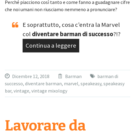
Perché piacciono così tanto e come fanno a guadagnare cifre
che noi umani non riusciamo nemmeno a pronunciare?
E soprattutto, cosa c’entra la Marvel
col
diventare barman di successo
?!?
Continua a leggere
Dicembre 12, 2018
Barman
barman di
successo
,
diventare barman
,
marvel
,
speakeasy
,
speakeasy
bar
,
vintage
,
vintage mixology
Lavorare da