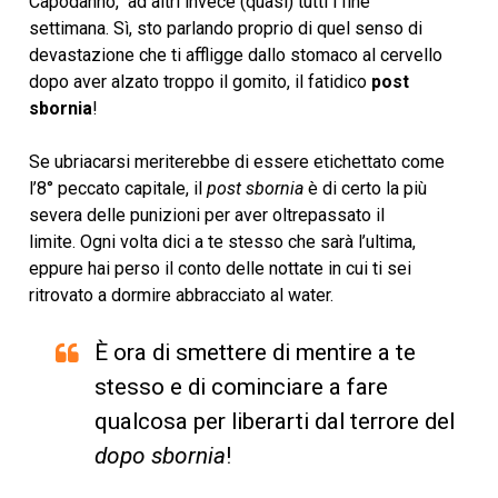
Capodanno, ad altri invece (quasi) tutti i fine
settimana. Sì, sto parlando proprio di quel senso di
devastazione che ti affligge dallo stomaco al cervello
dopo aver alzato troppo il gomito, il fatidico
post
sbornia
!
Se ubriacarsi meriterebbe di essere etichettato come
l’8° peccato capitale, il
post sbornia
è di certo la più
severa delle punizioni per aver oltrepassato il
limite. Ogni volta dici a te stesso che sarà l’ultima,
eppure hai perso il conto delle nottate in cui ti sei
ritrovato a dormire abbracciato al water.
È ora di smettere di mentire a te
stesso e di cominciare a fare
qualcosa per liberarti dal terrore del
dopo sbornia
!