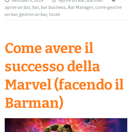
Gennaio 9, 2019
Aprire un Bar
,
Barman
aprire un bar
,
bar
,
bar business
,
Bar Manager
,
come gestire
un bar
,
gestire un bar
,
locali
Come avere il
successo della
Marvel (facendo il
Barman)