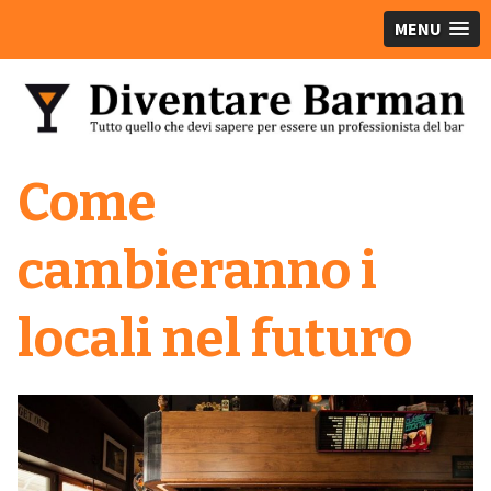
MENU
Come
cambieranno i
locali nel futuro