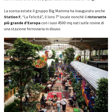
La scorsa estate il gruppo Big Mamma ha inaugurato anche
Station F
, “La Felicità”, il loro 7° locale nonché il
ristorante
più grande d’Europa
con i suoi 4500 mq nati sulle rovine di
una stazione ferroviaria in disuso.