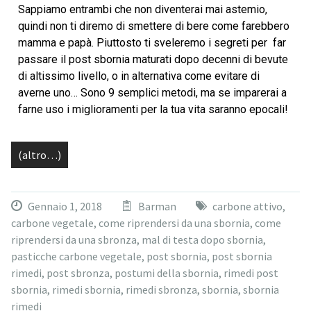
Sappiamo entrambi che non diventerai mai astemio,
quindi non ti diremo di smettere di bere come farebbero
mamma e papà. Piuttosto ti sveleremo i segreti per far
passare il post sbornia maturati dopo decenni di bevute
di altissimo livello, o in alternativa come evitare di
averne uno… Sono 9 semplici metodi, ma se imparerai a
farne uso i miglioramenti per la tua vita saranno epocali!
(altro…)
Gennaio 1, 2018
Barman
carbone attivo
,
carbone vegetale
,
come riprendersi da una sbornia
,
come
riprendersi da una sbronza
,
mal di testa dopo sbornia
,
pasticche carbone vegetale
,
post sbornia
,
post sbornia
rimedi
,
post sbronza
,
postumi della sbornia
,
rimedi post
sbornia
,
rimedi sbornia
,
rimedi sbronza
,
sbornia
,
sbornia
rimedi