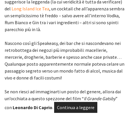
suggerisce la leggenda (la cui veridicità è tutta da verificare)
del
Long Island Ice Tea
, un cocktail che all’apparenza sembra
un semplicissimo tè freddo – salvo avere all’interno Vodka,
Rum Bianco e Gin tra i vari ingredienti – altri si sono spinti
parecchio più in là.
Nascono così gli Speakeasy, dei bar che si nascondevano nei
retrobottega dei negozi più improbabili: macellerie,
mercerie, drogherie, barberie e spesso anche case private…
Qualunque posto apparentemente normale poteva celare un
passaggio segreto verso un mondo fatto di alcol, musica dal
vivo e donne di facili costumi!
Se non riesci ad immaginarti un posto del genere, allora dai
un’occhiata a questo spezzone del film “
Il Grande Gatsby
”
con
Leonardo Di Caprio
.
Continua a leggere