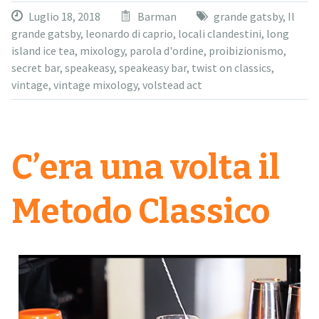
Luglio 18, 2018
Barman
grande gatsby
,
Il
grande gatsby
,
leonardo di caprio
,
locali clandestini
,
long
island ice tea
,
mixology
,
parola d'ordine
,
proibizionismo
,
secret bar
,
speakeasy
,
speakeasy bar
,
twist on classics
,
vintage
,
vintage mixology
,
volstead act
C’era una volta il
Metodo Classico